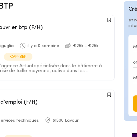
-BTP
Cré
et r
int
ouvrier btp (F/H)
iguglia
il y a 0 semaine
€25k - €25k
CAP-BEP
l'agence Actual spécialisée dans le bâtiment à
ise de taille moyenne, active dans les ...
 d'emploi (F/H)
services techniques
81500 Lavaur