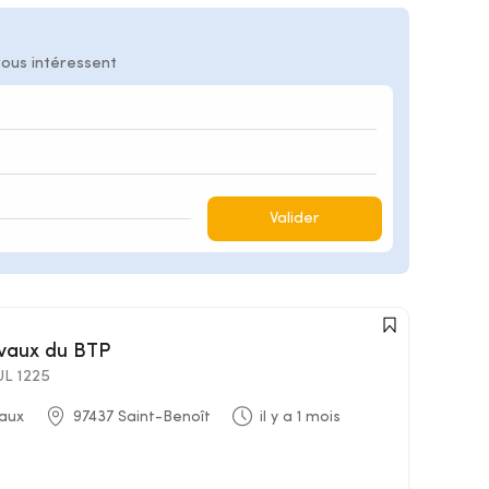
vous intéressent
Valider
avaux du BTP
L 1225
aux
97437 Saint-Benoît
il y a 1 mois