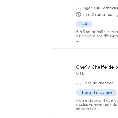
Ingénieur/Technicie
il y a 2 semaines
CDI
6 à 9 salariésSous la 
principale est d'assur
...
Chef / Cheffe de 
GTEI
Chef de chantier
Travail Temporaire
Notre dispositif dve
exclusivement aux dem
sociales et ...