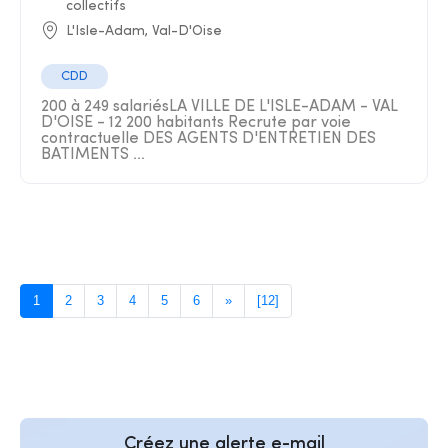
collectifs
L'Isle-Adam, Val-D'Oise
CDD
200 à 249 salariésLA VILLE DE L'ISLE-ADAM - VAL
D'OISE - 12 200 habitants Recrute par voie
contractuelle DES AGENTS D'ENTRETIEN DES
BATIMENTS ...
1
2
3
4
5
6
»
[12]
Créez une alerte e-mail