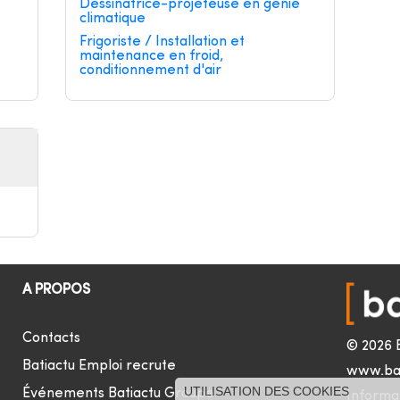
Dessinatrice-projeteuse en génie
climatique
Frigoriste / Installation et
maintenance en froid,
conditionnement d'air
A PROPOS
Contacts
© 2026 
Batiactu Emploi recrute
www.ba
UTILISATION DES COOKIES
Événements Batiactu Groupe
Informat