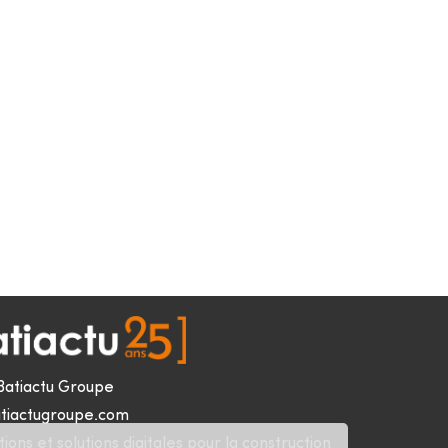
Batiactu Groupe
tiactugroupe.com
ions et solutions digitales pour la construction