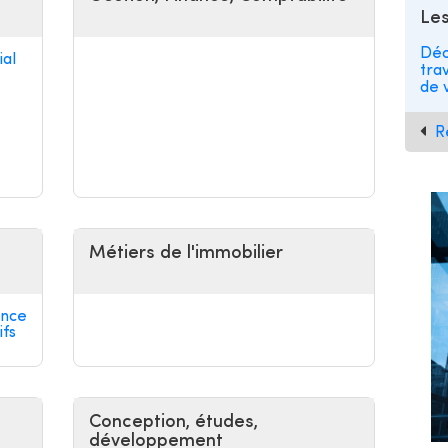
Les
Déc
al
tra
de v
R
Métiers de l'immobilier
ance
ifs
Conception, études,
développement