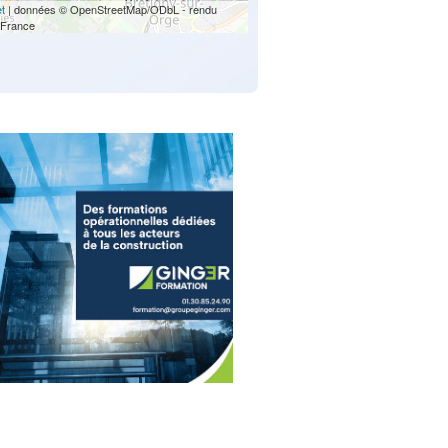
et
| données © OpenStreetMap/ODbL - rendu
France