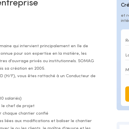
entreprise
Cré
et r
int
aine qui intervient principalement en Ile de
nnue pour son expertise en la matière, les
tres d'ouvrage privés ou institutionnels. SOMAG
is sa création en 2005.
RD (H/F), vous êtes rattaché à un Conducteur de
0 salariés)
 le chef de projet
ur chaque chantier confié
 liées aux modifications et baliser le chantier
vec le ou les clients, le maître d'œuvre et les