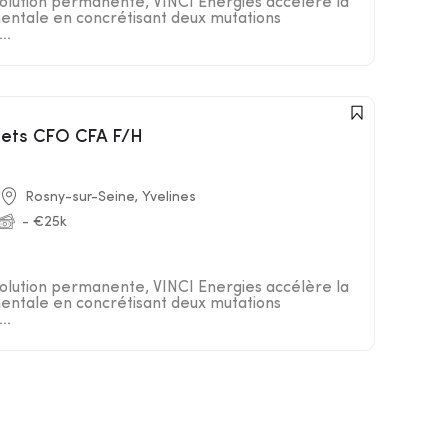
lution permanente, VINCI Energies accélère la
entale en concrétisant deux mutations
..
ojets CFO CFA F/H
Rosny-sur-Seine, Yvelines
- €25k
lution permanente, VINCI Energies accélère la
entale en concrétisant deux mutations
..