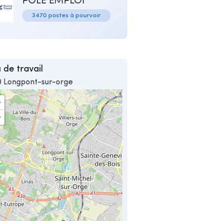
POLE EMPLOI
3470 postes à pourvoir
 de travail
0 Longpont-sur-orge
+
−