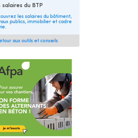
 salaires du BTP
ouvrez les salaires du bâtiment,
vaux publics, immobilier et cadre
ie.
etour aux outils et conseils