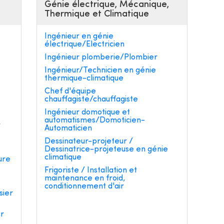
Génie électrique, Mécanique,
Thermique et Climatique
Ingénieur en génie
électrique/Electricien
Ingénieur plomberie/Plombier
Ingénieur/Technicien en génie
thermique-climatique
e
Chef d'équipe
chauffagiste/chauffagiste
Ingénieur domotique et
automatismes/Domoticien-
r
Automaticien
Dessinateur-projeteur /
Dessinatrice-projeteuse en génie
climatique
ure
Frigoriste / Installation et
maintenance en froid,
conditionnement d'air
sier
er